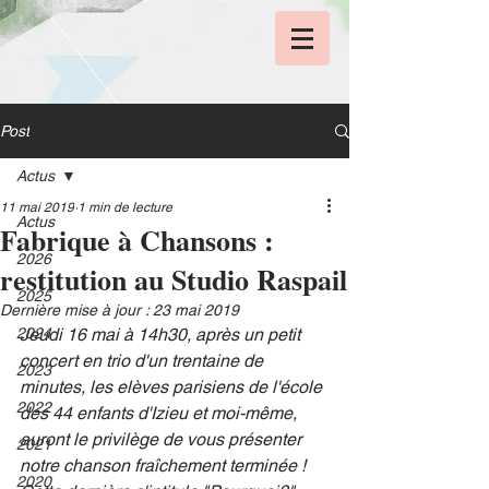
Post
Actus
11 mai 2019
1 min de lecture
Actus
Fabrique à Chansons :
2026
restitution au Studio Raspail
2025
Dernière mise à jour :
23 mai 2019
2024
Jeudi 16 mai à 14h30, après un petit 
concert en trio d'un trentaine de 
2023
minutes, les elèves parisiens de l'école 
2022
des 44 enfants d'Izieu et moi-même, 
auront le privilège de vous présenter 
2021
notre chanson fraîchement terminée ! 
2020