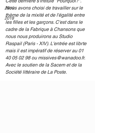
Cette dernière s'intitule "
Pourquoi?".
Nous avons choisi de travailler sur le 
2019
thème de la mixité et de l'égalité entre 
2018
les filles et les garçons. C'est dans le 
cadre de la Fabrique à Chansons que 
nous nous produirons au Studio 
Raspail (Paris - XIV). L'entrée est librte 
mais il est impératif de réserver au 01 
40 05 02 98 ou missives@wanadoo.fr. 
Avec le soutien de la Sacem et de la 
Société littéraire de La Poste.