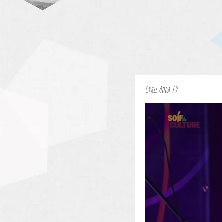
Accueil
Écoutez
Bi
Cyril Adda TV