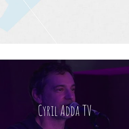
o
Photos
Vidéos
Con
Cyril Adda TV