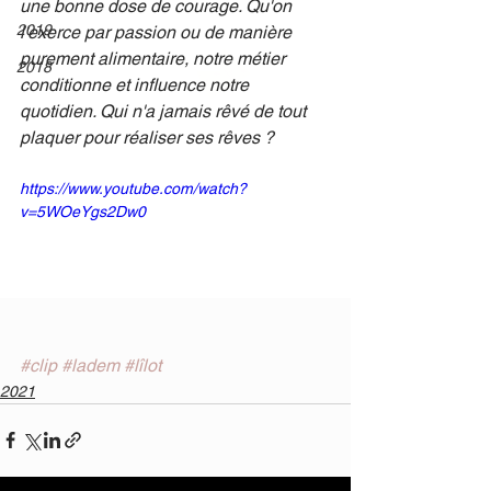
une bonne dose de courage. Qu'on 
2019
l'exerce par passion ou de manière 
purement alimentaire, notre métier 
2018
conditionne et influence notre 
quotidien. Qui n'a jamais rêvé de tout 
plaquer pour réaliser ses rêves ?
https://www.youtube.com/watch?
v=5WOeYgs2Dw0
#clip
#ladem
#lîlot
2021