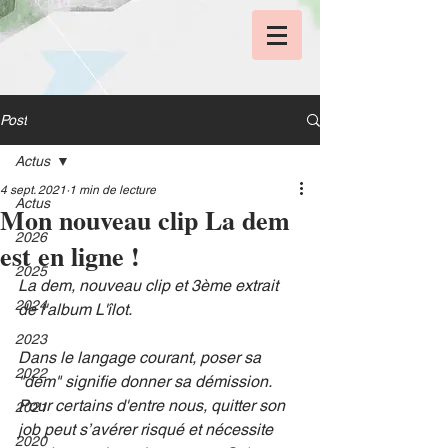
Post
Actus
4 sept. 2021
1 min de lecture
Actus
Mon nouveau clip La dem
2026
est en ligne !
2025
La dem, nouveau clip et 3ème extrait 
2024
de l'album L'îlot.
2023
Dans le langage courant, poser sa 
2022
"dem" signifie donner sa démission. 
Pour certains d'entre nous, quitter son 
2021
job peut s’avérer risqué et nécessite 
2020