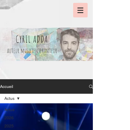
CYRIL ADDA
auteur musicien chanteur
Accueil
Actus
Actus
2026
2025