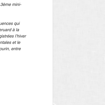
 3ème mini-
quences qui 
eruard à la 
strées l’hiver 
tales et le 
urin, entre 