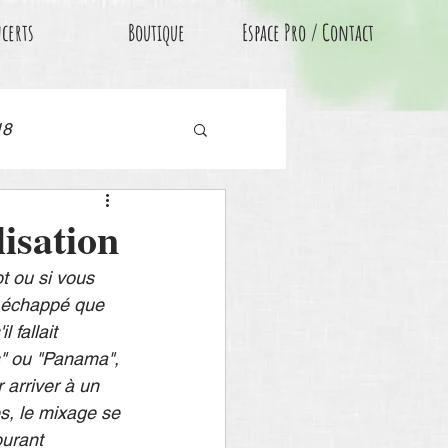
certs
Boutique
Espace Pro / Contact
18
isation
ot ou si vous 
 échappé que 
 fallait 
s" ou "Panama", 
 arriver à un 
es, le mixage se 
ourant 