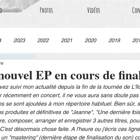
o
Photos
Vidéos
Con
4
2023
2022
2021
2020
2019
20
re
ouvel EP en cours de final
vez suivi mon actualité depuis la fin de la tournée de L'îl
r récemment en concert, il ne vous aura sans doute pas
 se sont ajoutées à mon répertoire habituel. Bien sûr, s'il
s produites et définitives de "Jeanne", "Une dernière foi
re, composer, arranger et enregistrer 3 autres titres, pour
C'est désormais chose faite. A l'heure ou j'écris ces lign
 un "mastering" (dernière étape de finalisation du son) c