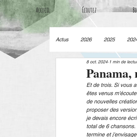
Accueil
Écoutez
Bi
Actus
2026
2025
202
8 oct. 2024
1 min de lectu
Panama, n
Et de trois. Si vous a
êtes venus m'écoute
de nouvelles créations
proposer des version
je devais encore écri
total de 6 chansons. 
termine et j'envisage