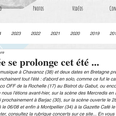
o
Photos
Vidéos
Con
4
2023
2022
2021
2020
2019
20
ure
 se prolonge cet été ...
a musique à Chavanoz (38) et deux dates en Bretagne p
enchainent tout l'été : d'abord en solo, comme ce fut le c
nco OFF de la Rochelle (17) au Bistrot du Gabut, ou enc
ous l'étions avant-hier, sur la scène des Mercredis en E
 prochainement à Barjac (30), sur la scène ouverte le 28
le 06/08 et enfin à Montpellier (34) à la Gazette Café le
ater, consultez la rubrique concerts sur ce site... En vous