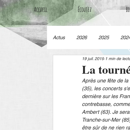
Accueil
Écoutez
Bi
Actus
2026
2025
202
19 juil. 2019
1 min de lect
La tournée
Après une fête de l
(35), les concerts s'
dernière sur les Fra
contrebasse, comme n
Ambert (63). Je serai
Tranche-sur-Mer (85) 
être sûr de ne rien r