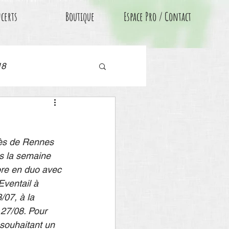
certs
Boutique
Espace Pro / Contact
18
rès de Rennes 
as la semaine 
ore en duo avec 
ventail à 
/07, à la 
 27/08. Pour 
 souhaitant un 