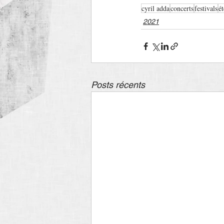
cyril adda
concerts
festivals
é
2021
Posts récents