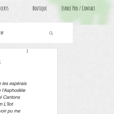
certs
Boutique
Espace Pro / Contact
18
s
 les espérais 
e l'Asphodèle 
al Cantons 
L'îlot 
oir pu me 