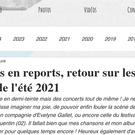
o
Photos
Vidéos
Con
4
2023
2022
2021
2020
2019
20
ure
s en reports, retour sur le
e l'été 2021
 en demi-teinte mais des concerts tout de même ! Je ne
isse imaginer ma joie, de pouvoir enfin fouler la scène d
n compagnie d'Evelyne Gallet, ou encore celle du festiv
ntin (02). Il fallait bien que mes chansons et mon album 
er pour quelques temps encore ! Heureux également d'av