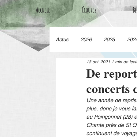
Accueil
Écoutez
Bi
Actus
2026
2025
202
13 oct. 2021
1 min de lect
De report
concerts d
Une année de reprise
plus, donc je vous la
au Poinçonnet (28) e
Chante près de St Que
continuent de voyag